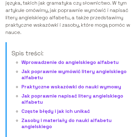
języka, takich jak gramatyka czy słownictwo. W tym
artykule omówimy, jak poprawnie wymówić i napisać
litery angielskiego alfabetu, a także przedstawimy
praktyczne wskazówki i zasoby, które mogą pomóc w
nauce.
Spis treści:
Wprowadzenie do angielskiego alfabetu
Jak poprawnie wymówić litery angielskiego
alfabetu
Praktyczne wskazówki do nauki wymowy
Jak poprawnie napisać litery angielskiego
alfabetu
Częste błędy i jak ich unikać
Zasoby i materiały do nauki alfabetu
angielskiego