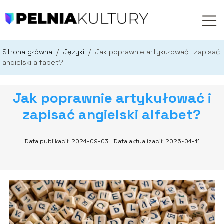
Strona główna
/
Języki
/
Jak poprawnie artykułować i zapisać
angielski alfabet?
Jak poprawnie artykułować i
zapisać angielski alfabet?
Data publikacji: 2024-09-03
Data aktualizacji: 2026-04-11