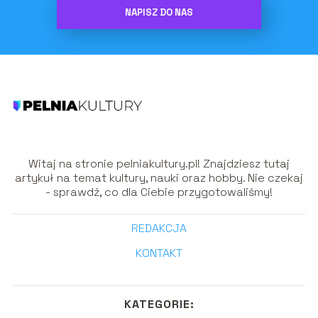
NAPISZ DO NAS
Witaj na stronie pelniakultury.pl! Znajdziesz tutaj
artykuł na temat kultury, nauki oraz hobby. Nie czekaj
- sprawdź, co dla Ciebie przygotowaliśmy!
REDAKCJA
KONTAKT
KATEGORIE: