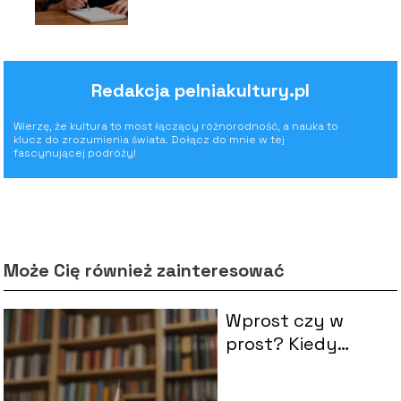
poprawnie?
Redakcja pelniakultury.pl
Wierzę, że kultura to most łączący różnorodność, a nauka to
klucz do zrozumienia świata. Dołącz do mnie w tej
fascynującej podróży!
Może Cię również zainteresować
Wprost czy w
prost? Kiedy
używać której
formy?