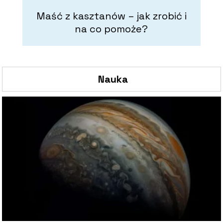
Maść z kasztanów – jak zrobić i
Wł
na co pomoże?
Nauka