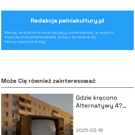
Redakcja pelniakultury.pl
Wierzę, że kultura to most łączący różnorodność, a nauka to
klucz do zrozumienia świata. Dołącz do mnie w tej
fascynującej podróży!
Może Cię również zainteresować
Gdzie kręcono
Alternatywy 4?
Historia kultowego
serialu
2025-03-18